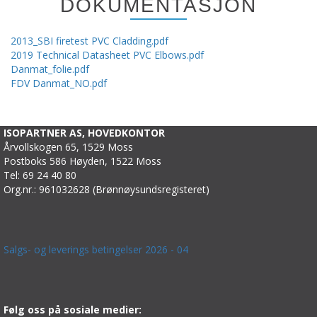
DOKUMENTASJON
2013_SBI firetest PVC Cladding.pdf
2019 Technical Datasheet PVC Elbows.pdf
Danmat_folie.pdf
FDV Danmat_NO.pdf
ISOPARTNER AS, HOVEDKONTOR
Årvollskogen 65, 1529 Moss
Postboks 586 Høyden, 1522 Moss
Tel: 69 24 40 80
Org.nr.: 961032628 (Brønnøysundsregisteret)
Salgs- og leverings betingelser 2026 - 04
Følg oss på sosiale medier: