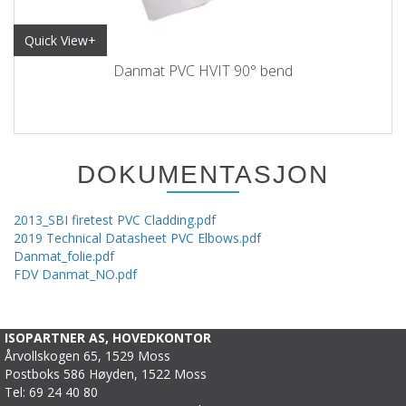
Quick View+
Danmat PVC HVIT 90° bend
DOKUMENTASJON
2013_SBI firetest PVC Cladding.pdf
2019 Technical Datasheet PVC Elbows.pdf
Danmat_folie.pdf
FDV Danmat_NO.pdf
ISOPARTNER AS, HOVEDKONTOR
Årvollskogen 65, 1529 Moss
Postboks 586 Høyden, 1522 Moss
Tel: 69 24 40 80