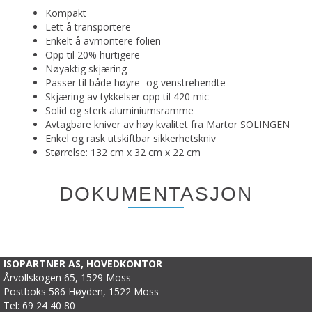
Kompakt
Lett å transportere
Enkelt å avmontere folien
Opp til 20% hurtigere
Nøyaktig skjæring
Passer til både høyre- og venstrehendte
Skjæring av tykkelser opp til 420 mic
Solid og sterk aluminiumsramme
Avtagbare kniver av høy kvalitet fra Martor SOLINGEN
Enkel og rask utskiftbar sikkerhetskniv
Størrelse: 132 cm x 32 cm x 22 cm
DOKUMENTASJON
ISOPARTNER AS, HOVEDKONTOR
Årvollskogen 65, 1529 Moss
Postboks 586 Høyden, 1522 Moss
Tel: 69 24 40 80