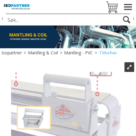
Isopartner
>
Mantling & Coil
>
Mantling - PVC
>
Tilbehør