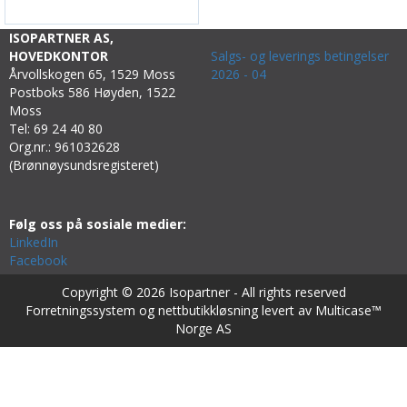
ISOPARTNER AS,
HOVEDKONTOR
Salgs- og leverings betingelser
Årvollskogen 65, 1529 Moss
2026 - 04
Postboks 586 Høyden, 1522
Moss
Tel: 69 24 40 80
Org.nr.: 961032628
(Brønnøysundsregisteret)
Følg oss på sosiale medier:
LinkedIn
Facebook
Copyright © 2026 Isopartner - All rights reserved
Forretningssystem
og
nettbutikkløsning
levert av
Multicase™
Norge AS